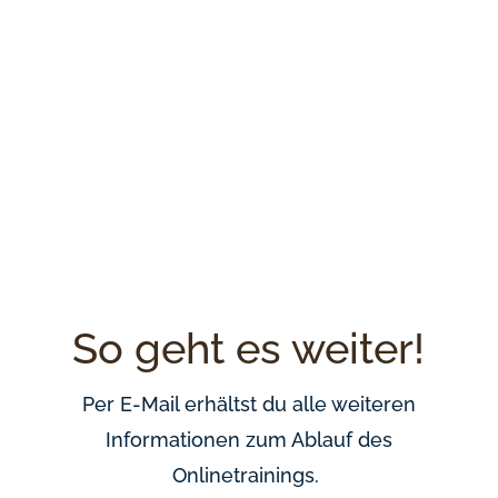
GRUPPE!
Trage dich ein und du erhältst
regelmäßige Benachrichtigung per Chat,
wenn eine neue kostenfreie Masterclass,
Onlinetraining oder ein Summit mit
deinen wichtigsten Mentoren vor der Tür
steht
So geht es weiter!
Per E-Mail erhältst du alle weiteren
Informationen zum Ablauf des
Onlinetrainings.