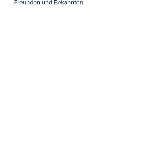
Freunden und Bekannten.

JETZT NEU:
DIE
YOUNITY.ME
TELEGRAM